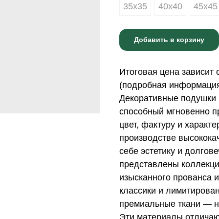
35х35
40х40
45х45
Добавить в корзину
Итоговая цена зависит 
(подробная информация 
Декоративные подушки 
способный мгновенно пр
цвет, фактуру и характ
производстве высококач
себе эстетику и долгов
представлены коллекци
изысканного прованса и
классики и лимитирова
премиальные ткани — н
Эти материалы отличаю