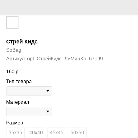
Стрей Кидс
SoBag
Артикул:
opt_СтрейКидс_ЛиМинХо_67199
160
р.
Тип товара
Материал
Размер
35х35
40х40
45х45
50х50