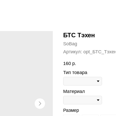
БТС Тэхен
SoBag
Артикул:
opt_БТС_Тэхе
160
р.
Тип товара
Материал
Размер