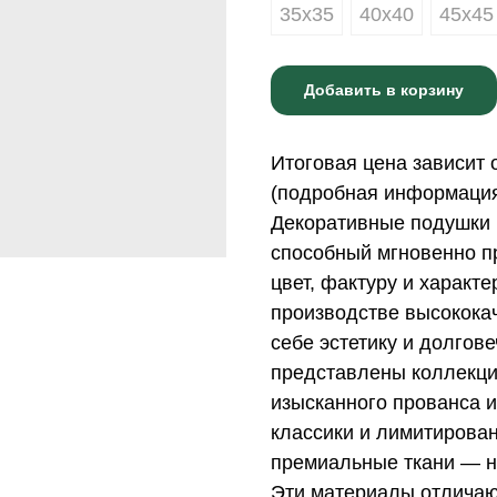
35х35
40х40
45х45
Добавить в корзину
Итоговая цена зависит 
(подробная информация 
Декоративные подушки 
способный мгновенно пр
цвет, фактуру и характ
производстве высококач
себе эстетику и долгов
представлены коллекци
изысканного прованса и
классики и лимитирова
премиальные ткани — н
Эти материалы отличаю