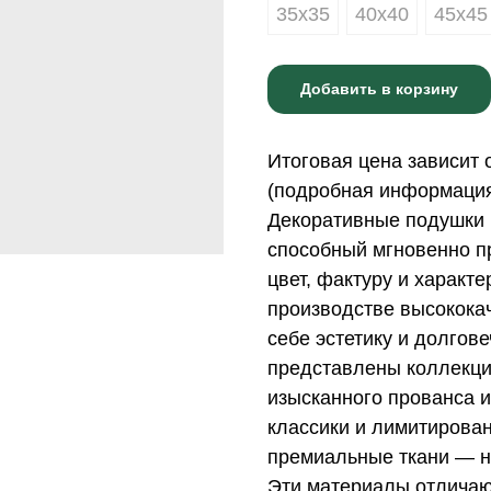
35х35
40х40
45х45
Добавить в корзину
Итоговая цена зависит 
(подробная информация 
Декоративные подушки 
способный мгновенно пр
цвет, фактуру и характ
производстве высококач
себе эстетику и долгов
представлены коллекци
изысканного прованса и
классики и лимитирова
премиальные ткани — н
Эти материалы отличаю