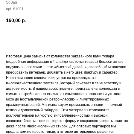
SoBag
opt_81001
160,00
р.
Добавить в корзину
Итоговая цена зависит от количества заказанного вами товара
(подробная информация в 4 слайде карточки товара) Декоративные
подушки и наволочки — это «быстрый дизайн», способный мгновенно
преобразить интерьер, добавить в него цвет, фактуру и характер.
Наша компания специализируется на производстве
высококачественного текстиля, который сочетает в себе эстетику и
долговечность. В нашем ассортименте представлены коллекции в
самых востребованных стилях: от изысканного прованса и уютного
бохо до ностальгической ретро-классики и лимитированных
праздничных серий. Мы используем премиальные ткани — нежный
велюр и долговечный габардин. Эти материалы отличаются
исключительной мягкостью, гипоаллергенностью и высокой
износостойкостью: они не теряют форму и сохраняют яркость принтов
даже после многочисленных стирок. Для оптовых партнеров мы
предлагаем не просто товар, а готовое интерьерное решение.