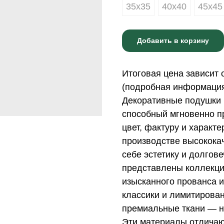
35х35
40х40
45х45
Добавить в корзину
Итоговая цена зависит 
(подробная информация 
Декоративные подушки 
способный мгновенно пр
цвет, фактуру и характ
производстве высококач
себе эстетику и долгов
представлены коллекци
изысканного прованса и
классики и лимитирова
премиальные ткани — н
Эти материалы отличаю