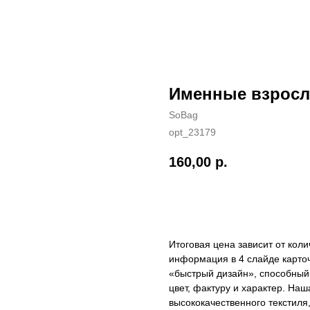
Именные взрос
SoBag
opt_23179
160,00
р.
Добавить в корзину
Итоговая цена зависит от кол
информация в 4 слайде карточ
«быстрый дизайн», способный 
цвет, фактуру и характер. На
высококачественного текстиля,