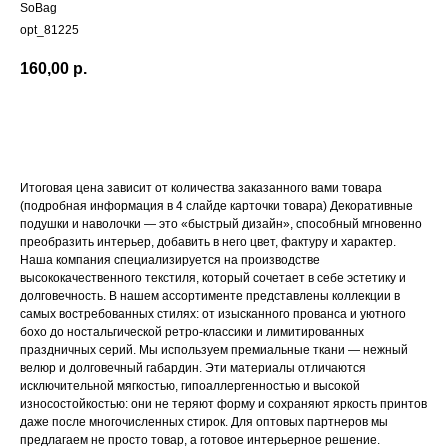
SoBag
opt_81225
160,00
р.
Добавить в корзину
Итоговая цена зависит от количества заказанного вами товара
(подробная информация в 4 слайде карточки товара) Декоративные
подушки и наволочки — это «быстрый дизайн», способный мгновенно
преобразить интерьер, добавить в него цвет, фактуру и характер.
Наша компания специализируется на производстве
высококачественного текстиля, который сочетает в себе эстетику и
долговечность. В нашем ассортименте представлены коллекции в
самых востребованных стилях: от изысканного прованса и уютного
бохо до ностальгической ретро-классики и лимитированных
праздничных серий. Мы используем премиальные ткани — нежный
велюр и долговечный габардин. Эти материалы отличаются
исключительной мягкостью, гипоаллергенностью и высокой
износостойкостью: они не теряют форму и сохраняют яркость принтов
даже после многочисленных стирок. Для оптовых партнеров мы
предлагаем не просто товар, а готовое интерьерное решение.