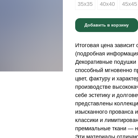
35х35
40х40
45х45
Добавить в корзину
Итоговая цена зависит 
(подробная информация 
Декоративные подушки 
способный мгновенно пр
цвет, фактуру и характ
производстве высококач
себе эстетику и долгов
представлены коллекци
изысканного прованса и
классики и лимитирова
премиальные ткани — н
Эти материалы отличаю