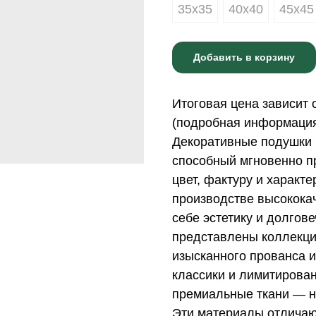
35х35
40х40
45х45
Добавить в корзину
Итоговая цена зависит 
(подробная информация 
Декоративные подушки 
способный мгновенно пр
цвет, фактуру и характ
производстве высококач
себе эстетику и долгов
представлены коллекци
изысканного прованса и
классики и лимитирова
премиальные ткани — н
Эти материалы отличаю