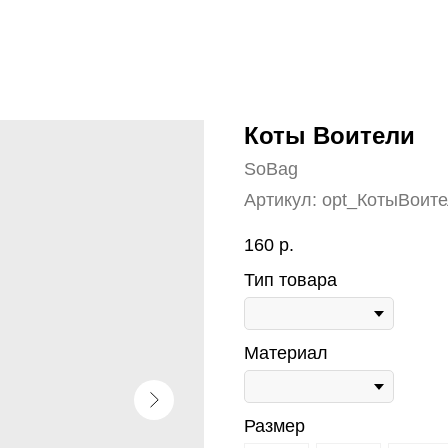
Коты Воители
SoBag
Артикул:
opt_КотыВоит
160
р.
Тип товара
Материал
Размер