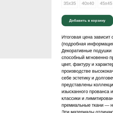
35х35
40х40
45х45
Добавить в корзину
Итоговая цена зависит 
(подробная информация 
Декоративные подушки 
способный мгновенно пр
цвет, фактуру и характ
производстве высококач
себе эстетику и долгов
представлены коллекци
изысканного прованса и
классики и лимитирова
премиальные ткани — н
Эти материалы отличаю