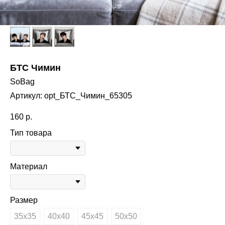
БТС Чимин
SoBag
Артикул:
opt_БТС_Чимин_65305
160
р.
Тип товара
Материал
Размер
35х35
40х40
45х45
50х50