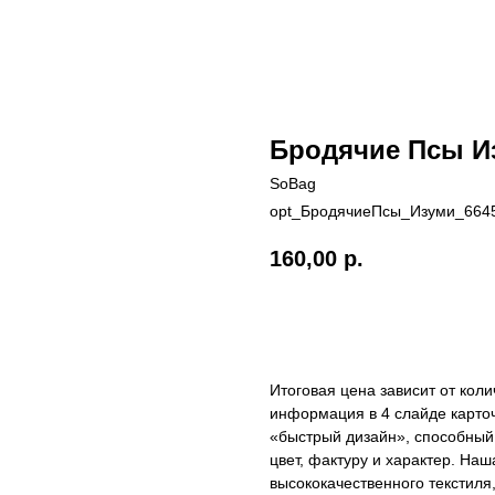
Бродячие Псы И
SoBag
opt_БродячиеПсы_Изуми_664
160,00
р.
Добавить в корзину
Итоговая цена зависит от кол
информация в 4 слайде карточ
«быстрый дизайн», способный 
цвет, фактуру и характер. На
высококачественного текстиля,