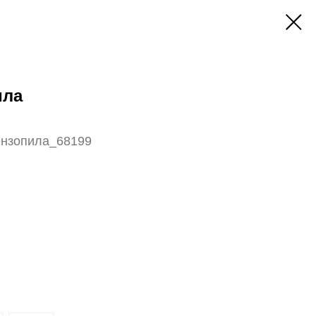
ила
ензопила_68199