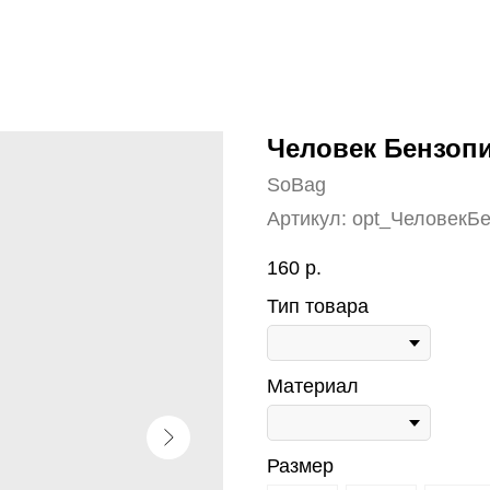
Человек Бензоп
SoBag
Артикул:
opt_ЧеловекБ
160
р.
Тип товара
Материал
Размер