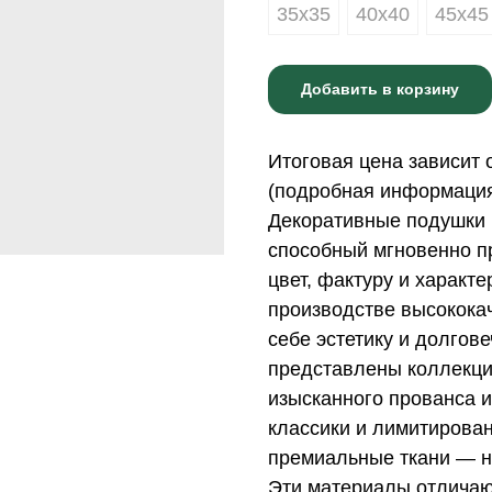
35х35
40х40
45х45
Добавить в корзину
Итоговая цена зависит 
(подробная информация 
Декоративные подушки 
способный мгновенно пр
цвет, фактуру и характ
производстве высококач
себе эстетику и долгов
представлены коллекци
изысканного прованса и
классики и лимитирова
премиальные ткани — н
Эти материалы отличаю