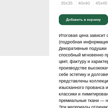
35х35
40х40
45х45
Добавить в корзину
Итоговая цена зависит 
(подробная информация 
Декоративные подушки 
способный мгновенно пр
цвет, фактуру и характ
производстве высококач
себе эстетику и долгов
представлены коллекци
изысканного прованса и
классики и лимитирова
премиальные ткани — н
Эти материалы отличаю