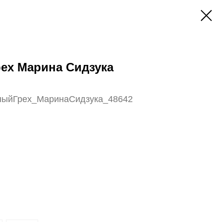
ех Марина Сидзука
ныйГрех_МаринаСидзука_48642