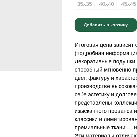
35х35
40х40
45х45
Добавить в корзину
Итоговая цена зависит 
(подробная информация 
Декоративные подушки 
способный мгновенно пр
цвет, фактуру и характ
производстве высококач
себе эстетику и долгов
представлены коллекци
изысканного прованса и
классики и лимитирова
премиальные ткани — н
Эти материалы отличаю