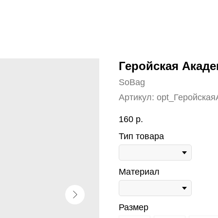
Геройская Акад
SoBag
Артикул:
opt_Геройска
160
р.
Тип товара
Материал
Размер