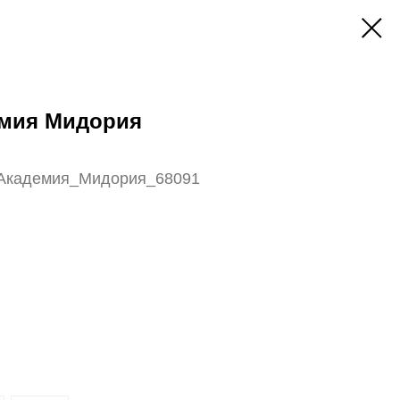
емия Мидория
яАкадемия_Мидория_68091