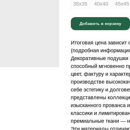
35х35
40х40
45х45
Добавить в корзину
Итоговая цена зависит 
(подробная информация 
Декоративные подушки 
способный мгновенно пр
цвет, фактуру и характ
производстве высококач
себе эстетику и долгов
представлены коллекци
изысканного прованса и
классики и лимитирова
премиальные ткани — н
Эти материалы отличаю