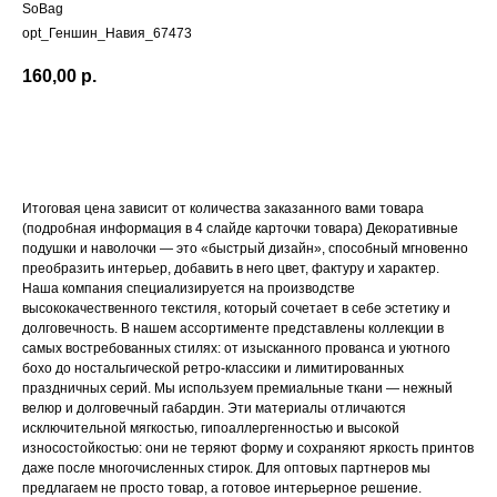
SoBag
opt_Геншин_Навия_67473
160,00
р.
Добавить в корзину
Итоговая цена зависит от количества заказанного вами товара
(подробная информация в 4 слайде карточки товара) Декоративные
подушки и наволочки — это «быстрый дизайн», способный мгновенно
преобразить интерьер, добавить в него цвет, фактуру и характер.
Наша компания специализируется на производстве
высококачественного текстиля, который сочетает в себе эстетику и
долговечность. В нашем ассортименте представлены коллекции в
самых востребованных стилях: от изысканного прованса и уютного
бохо до ностальгической ретро-классики и лимитированных
праздничных серий. Мы используем премиальные ткани — нежный
велюр и долговечный габардин. Эти материалы отличаются
исключительной мягкостью, гипоаллергенностью и высокой
износостойкостью: они не теряют форму и сохраняют яркость принтов
даже после многочисленных стирок. Для оптовых партнеров мы
предлагаем не просто товар, а готовое интерьерное решение.