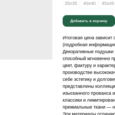
35х35
40х40
45х45
Добавить в корзину
Итоговая цена зависит 
(подробная информация 
Декоративные подушки 
способный мгновенно пр
цвет, фактуру и характ
производстве высококач
себе эстетику и долгов
представлены коллекци
изысканного прованса и
классики и лимитирова
премиальные ткани — н
Эти материалы отличаю