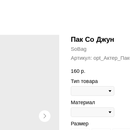
Пак Со Джун
SoBag
Артикул:
opt_Актер_Па
160
р.
Тип товара
Материал
Размер