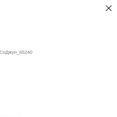
кСоДжун_65240